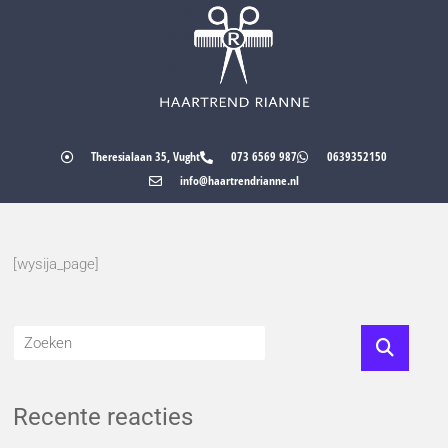
Theresialaan 35, Vught
073 6569 987
0639352150
info@haartrendrianne.nl
[wysija_page]
Recente reacties